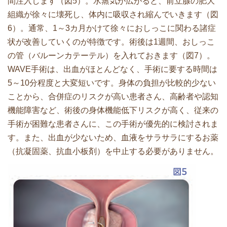
間注入します（図5）。水蒸気が広がると、前立腺の肥大
組織が徐々に壊死し、体内に吸収され縮んでいきます（図
6）。通常、1～3カ月かけて徐々におしっこに関わる諸症
状が改善していくのが特徴です。術後は1週間、おしっこ
の管（バルーンカテーテル）を入れておきます（図7）。
WAVE手術は、出血がほとんどなく、手術に要する時間は
5～10分程度と大変短いです。身体の負担が比較的少ない
ことから、合併症のリスクが高い患者さん、高齢者や認知
機能障害など、術後の身体機能低下リスクが高く、従来の
手術が困難な患者さんに、この手術が優先的に検討されま
す。また、出血が少ないため、血液をサラサラにするお薬
（抗凝固薬、抗血小板剤）を中止する必要がありません。