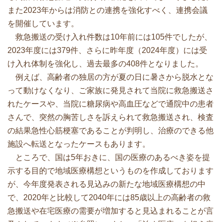
また2023年からは消防との連携を強化すべく、連携会議
を開催しています。
救急搬送の受け入れ件数は10年前には105件でしたが、
2023年度には379件、さらに昨年度（2024年度）には受
け入れ体制を強化し、過去最多の408件となりました。
例えば、高齢者の独居の方が夏の日に暑さから脱水とな
って動けなくなり、ご家族に発見されて当院に救急搬送さ
れたケースや、当院に糖尿病や高血圧などで通院中の患者
さんで、突然の胸苦しさを訴えられて救急搬送され、検査
の結果急性心筋梗塞であることが判明し、治療のできる他
施設へ転送となったケースもあります。
ところで、国は5年おきに、国の医療のあるべき姿を提
示する目的で地域医療構想というものを作成しております
が、今年度発表される見込みの新たな地域医療構想の中
で、2020年と比較して2040年には85歳以上の高齢者の救
急搬送や在宅医療の需要が増加すると見込まれることが言