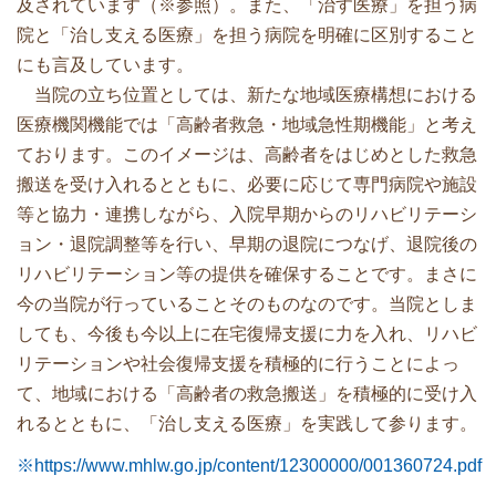
及されています（※参照）。また、「治す医療」を担う病
院と「治し支える医療」を担う病院を明確に区別すること
にも言及しています。
当院の立ち位置としては、新たな地域医療構想における
医療機関機能では「高齢者救急・地域急性期機能」と考え
ております。このイメージは、高齢者をはじめとした救急
搬送を受け入れるとともに、必要に応じて専門病院や施設
等と協力・連携しながら、入院早期からのリハビリテーシ
ョン・退院調整等を行い、早期の退院につなげ、退院後の
リハビリテーション等の提供を確保することです。まさに
今の当院が行っていることそのものなのです。当院としま
しても、今後も今以上に在宅復帰支援に力を入れ、リハビ
リテーションや社会復帰支援を積極的に行うことによっ
て、地域における「高齢者の救急搬送」を積極的に受け入
れるとともに、「治し支える医療」を実践して参ります。
※https://www.mhlw.go.jp/content/12300000/001360724.pdf