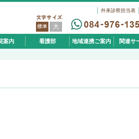
外来診察担当表
院案内
看護部
地域連携ご案内
関連サ
（在宅事