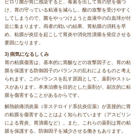
ピロリ菌が胃に感染すると、毒素を出して胃の壁を傷つ
け、胃の守っている粘液を減らし、酸の攻撃を受けやすく
してしまうので、菌をやっつけようと血液中の白血球が付
近に集まります。両者の戦いの結果、胃粘膜の消耗を早
め、粘膜が炎症を起こして胃炎や消化性潰瘍を発症させる
要因になります。
3) 病気になるしくみ
胃の粘膜傷害は、基本的に胃酸などの攻撃因子と、胃の粘
膜を保護する防御因子のバランスの乱れによるものと考え
られます。このバランスを乱す原因として、薬剤やストレ
スがあります。本来治療を目的とした薬剤が、副次的に粘
膜を傷害することがあるからです。
解熱鎮痛消炎薬（非ステロイド系抗炎症薬）が直接的に胃
の粘膜を傷害することはよく知られています（アスピリン
による胃炎、胃潰瘍など）。また、これらの薬剤は胃の粘
膜を保護する、防御因子を減少させる働きもあります。