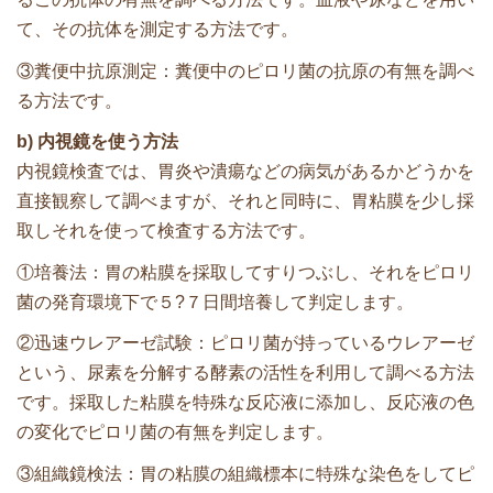
て、その抗体を測定する方法です。
③糞便中抗原測定：糞便中のピロリ菌の抗原の有無を調べ
る方法です。
b) 内視鏡を使う方法
内視鏡検査では、胃炎や潰瘍などの病気があるかどうかを
直接観察して調べますが、それと同時に、胃粘膜を少し採
取しそれを使って検査する方法です。
①培養法：胃の粘膜を採取してすりつぶし、それをピロリ
菌の発育環境下で５?７日間培養して判定します。
②迅速ウレアーゼ試験：ピロリ菌が持っているウレアーゼ
という、尿素を分解する酵素の活性を利用して調べる方法
です。採取した粘膜を特殊な反応液に添加し、反応液の色
の変化でピロリ菌の有無を判定します。
③組織鏡検法：胃の粘膜の組織標本に特殊な染色をしてピ