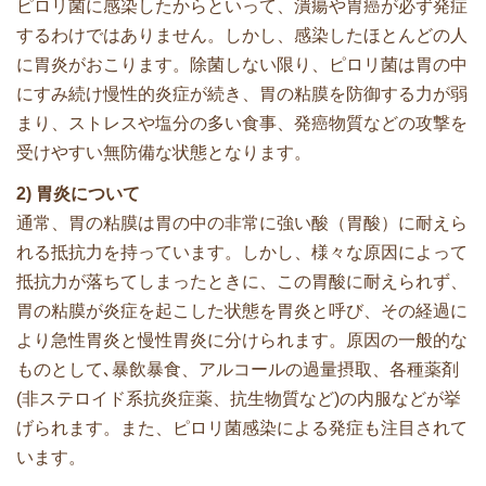
ピロリ菌に感染したからといって、潰瘍や胃癌が必ず発症
するわけではありません。しかし、感染したほとんどの人
に胃炎がおこります。除菌しない限り、ピロリ菌は胃の中
にすみ続け慢性的炎症が続き、胃の粘膜を防御する力が弱
まり、ストレスや塩分の多い食事、発癌物質などの攻撃を
受けやすい無防備な状態となります。
2) 胃炎について
通常、胃の粘膜は胃の中の非常に強い酸（胃酸）に耐えら
れる抵抗力を持っています。しかし、様々な原因によって
抵抗力が落ちてしまったときに、この胃酸に耐えられず、
胃の粘膜が炎症を起こした状態を胃炎と呼び、その経過に
より急性胃炎と慢性胃炎に分けられます。原因の一般的な
ものとして､暴飲暴食、アルコールの過量摂取、各種薬剤
(非ステロイド系抗炎症薬、抗生物質など)の内服などが挙
げられます。また、ピロリ菌感染による発症も注目されて
います。