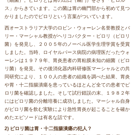
（細菌）。ピロリとは胃の出口（幽門）をさす「ピロル
ス」からきています。この菌は胃の幽門部から初めて見つ
かりましたのでピロリという言葉がついています。
西オーストラリア大学のロビン・ウォーレン名誉教授とバ
リー・マーシャル教授がヘリコバクター・ピロリ（ピロリ
菌）を発見し、２００５年のノーベル医学生理学賞を受賞
しました。当時、ロイヤルパース病院の病理医だったウォ
ーレンは１９７９年、胃炎患者の胃粘膜未知の細菌（ピロ
リ菌）を発見。その後消化器内科研修医マーシャルとの共
同研究により、１００人の患者の組織を調べた結果、胃炎
や胃・十二指腸潰瘍を患っているほとんど全ての患者でピ
ロリ菌を確認しました。そして試行錯誤の末、１９８２年
にはピロリ菌の分離培養に成功しました。マーシャル自身
がピロリ菌を飲む実験により急性胃炎が起こることを確か
めたエピソードは有名な話です。
2) ピロリ菌は胃・十二指腸潰瘍の犯人？