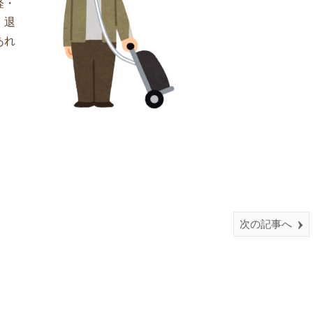
経・
。退
あれ
次の記事へ