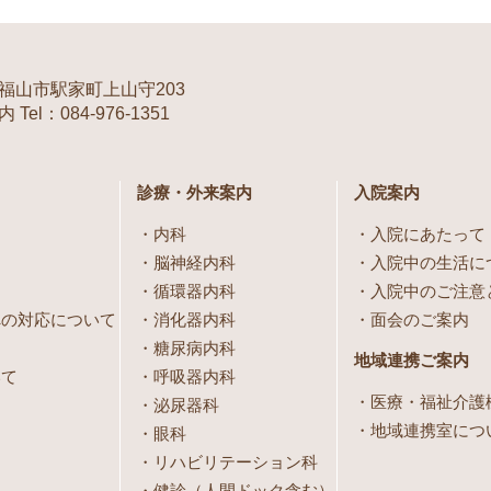
福山市駅家町上山守203
Tel：084-976-1351
診療・外来案内
入院案内
内科
入院にあたって
脳神経内科
入院中の生活に
循環器内科
入院中のご注意
への対応について
消化器内科
面会のご案内
糖尿病内科
地域連携ご案内
いて
呼吸器内科
医療・福祉介護
泌尿器科
地域連携室につ
眼科
リハビリテーション科
健診（人間ドック含む）