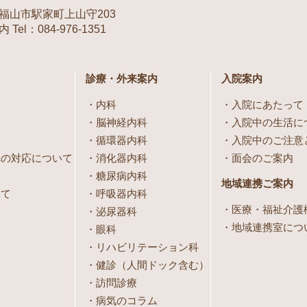
福山市駅家町上山守203
Tel：084-976-1351
診療・外来案内
入院案内
内科
入院にあたって
脳神経内科
入院中の生活に
循環器内科
入院中のご注意
への対応について
消化器内科
面会のご案内
糖尿病内科
地域連携ご案内
いて
呼吸器内科
医療・福祉介護
泌尿器科
地域連携室につ
眼科
リハビリテーション科
健診（人間ドック含む）
訪問診療
病気のコラム