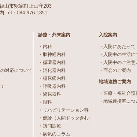
福山市駅家町上山守203
Tel：084-976-1351
診療・外来案内
入院案内
内科
入院にあたって
脳神経内科
入院中の生活に
循環器内科
入院中のご注意
への対応について
消化器内科
面会のご案内
糖尿病内科
地域連携ご案内
いて
呼吸器内科
医療・福祉介護
泌尿器科
地域連携室につ
眼科
リハビリテーション科
健診（人間ドック含む）
訪問診療
病気のコラム