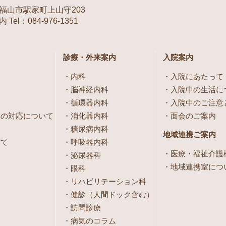
福山市駅家町上山守203
Tel：084-976-1351
診療・外来案内
入院案内
内科
入院にあたって
脳神経内科
入院中の生活に
循環器内科
入院中のご注意
への対応について
消化器内科
面会のご案内
糖尿病内科
地域連携ご案内
いて
呼吸器内科
医療・福祉介護
泌尿器科
地域連携室につ
眼科
リハビリテーション科
健診（人間ドック含む）
訪問診療
病気のコラム