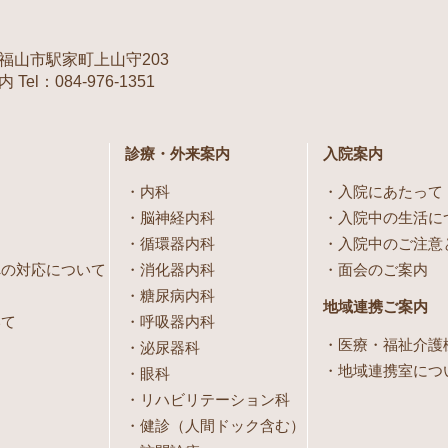
福山市駅家町上山守203
Tel：084-976-1351
診療・外来案内
入院案内
内科
入院にあたって
脳神経内科
入院中の生活に
循環器内科
入院中のご注意
への対応について
消化器内科
面会のご案内
糖尿病内科
地域連携ご案内
いて
呼吸器内科
医療・福祉介護
泌尿器科
地域連携室につ
眼科
リハビリテーション科
健診（人間ドック含む）