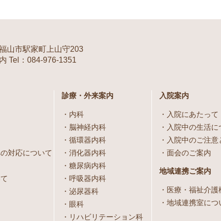
福山市駅家町上山守203
Tel：084-976-1351
診療・外来案内
入院案内
内科
入院にあたって
脳神経内科
入院中の生活に
循環器内科
入院中のご注意
への対応について
消化器内科
面会のご案内
糖尿病内科
地域連携ご案内
いて
呼吸器内科
医療・福祉介護
泌尿器科
地域連携室につ
眼科
リハビリテーション科