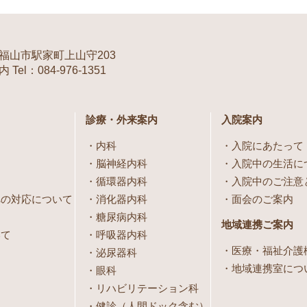
福山市駅家町上山守203
Tel：084-976-1351
診療・外来案内
入院案内
内科
入院にあたって
脳神経内科
入院中の生活に
循環器内科
入院中のご注意
への対応について
消化器内科
面会のご案内
糖尿病内科
地域連携ご案内
いて
呼吸器内科
医療・福祉介護
泌尿器科
地域連携室につ
眼科
リハビリテーション科
健診（人間ドック含む）