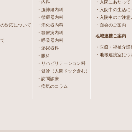
内科
入院にあたって
脳神経内科
入院中の生活に
循環器内科
入院中のご注意
への対応について
消化器内科
面会のご案内
糖尿病内科
地域連携ご案内
いて
呼吸器内科
医療・福祉介護
泌尿器科
地域連携室につ
眼科
リハビリテーション科
健診（人間ドック含む）
訪問診療
病気のコラム