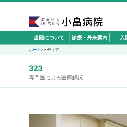
当院について
診療・外来案内
入
ホーム
>
メディア
323
専門医による医療解説