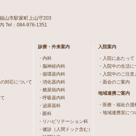
福山市駅家町上山守203
Tel：084-976-1351
診療・外来案内
入院案内
内科
入院にあたって
脳神経内科
入院中の生活に
循環器内科
入院中のご注意
への対応について
消化器内科
面会のご案内
糖尿病内科
地域連携ご案内
いて
呼吸器内科
医療・福祉介護
泌尿器科
地域連携室につ
眼科
リハビリテーション科
健診（人間ドック含む）